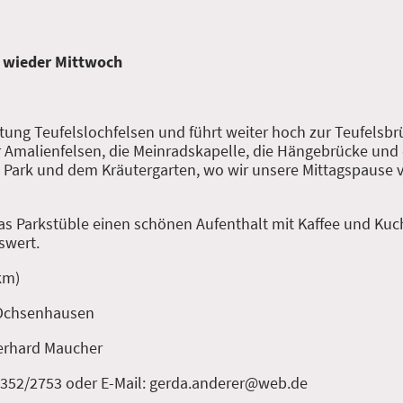
 wieder Mittwoch
ung Teufelslochfelsen und führt weiter hoch zur Teufelsbrü
r Amalienfelsen, die Meinradskapelle, die Hängebrücke und
n Park und dem Kräutergarten, wo wir unsere Mittagspause 
as Parkstüble einen schönen Aufenthalt mit Kaffee und Ku
swert.
km)
 Ochsenhausen
erhard Maucher
7352/2753 oder E-Mail: gerda.anderer@web.de